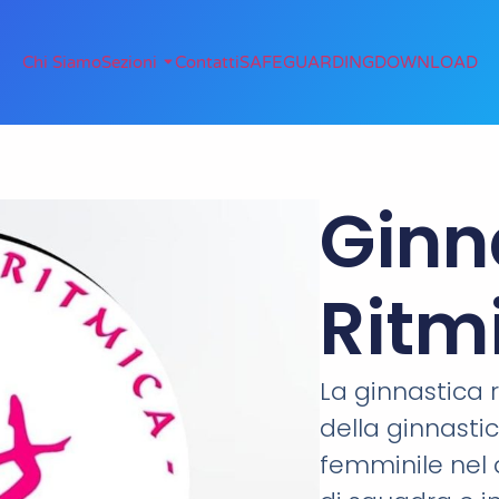
Chi Siamo
Sezioni
Contatti
SAFEGUARDING
DOWNLOAD
Ginn
Ritm
La ginnastica 
della ginnasti
femminile nel 