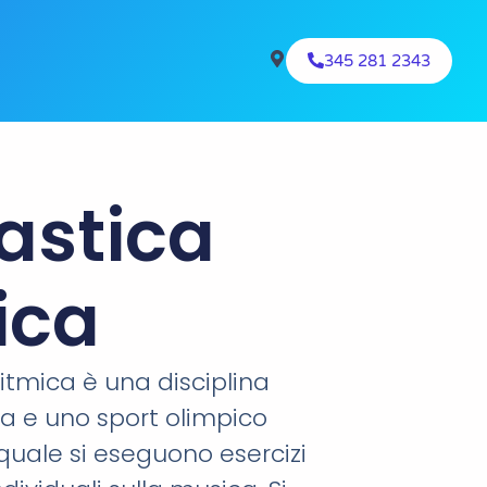
345 281 2343
astica
ica
ritmica è una disciplina
ca e uno sport olimpico
quale si eseguono esercizi