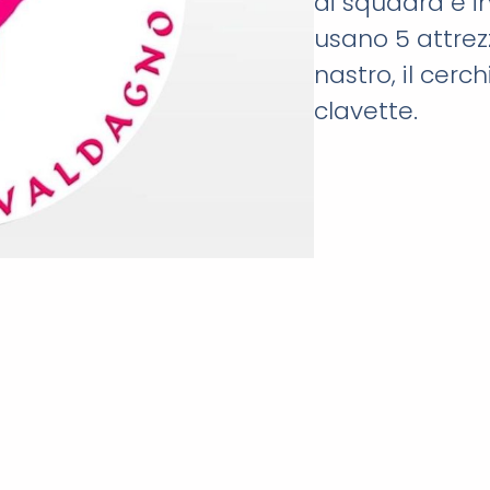
di squadra e in
usano 5 attrezzi
nastro, il cerch
clavette.