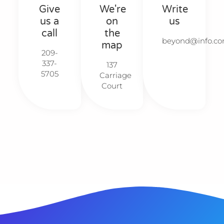
Give
We're
Write
us a
on
us
call
the
beyond@info.com
map
209-
337-
137
5705​​
Carriage
Court​​